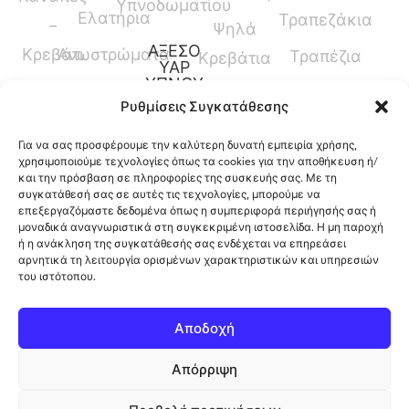
Υπνοδωματίου
Ελατήρια
Τραπεζάκια
–
Ψηλά
ΑΞΕΣΟ
Κρεβάτι
Ανωστρώματα
Τραπέζια
Κρεβάτια
ΥΑΡ
ΥΠΝΟΥ
Καναπέδες
Κρεβάτια
Ρυθμίσεις Συγκατάθεσης
Παπλώματα
Μεσαίου
Για να σας προσφέρουμε την καλύτερη δυνατή εμπειρία χρήσης,
Ύψους
Μαξιλάρια
χρησιμοποιούμε τεχνολογίες όπως τα cookies για την αποθήκευση ή/
και την πρόσβαση σε πληροφορίες της συσκευής σας. Με τη
Γραφεία
Προστατευτικά
συγκατάθεσή σας σε αυτές τις τεχνολογίες, μπορούμε να
επεξεργαζόμαστε δεδομένα όπως η συμπεριφορά περιήγησής σας ή
Καλύμματα
μοναδικά αναγνωριστικά στη συγκεκριμένη ιστοσελίδα. Η μη παροχή
ή η ανάκληση της συγκατάθεσής σας ενδέχεται να επηρεάσει
αρνητικά τη λειτουργία ορισμένων χαρακτηριστικών και υπηρεσιών
του ιστότοπου.
12ο Χλμ. Ρόδου-Λίνδου, Φαληράκι, Ρόδος,
Αποδοχή
Ελλάδα
Απόρριψη
Πολιτική Cookies
Copyright 2026 ©