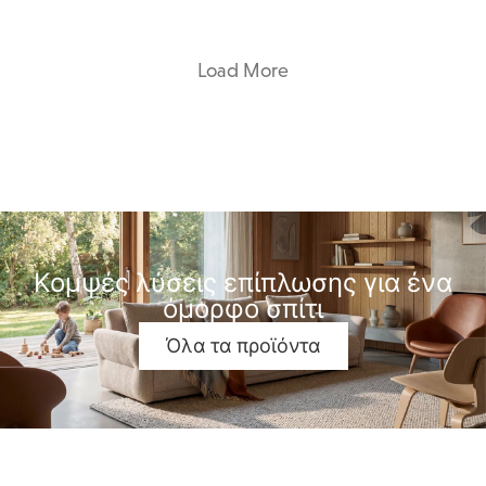
Load More
Κομψές λύσεις επίπλωσης για ένα
όμορφο σπίτι
Όλα τα προϊόντα