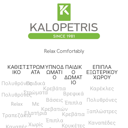
Relax Comfortably
ΚΑΘΙΣΤ
ΣΤΡΩΜ
ΥΠΝΟΔ
ΠΑΙΔΙΚ
ΕΠΙΠΛΑ
ΙΚΟ
ΑΤΑ
ΩΜΑΤΙ
Ο
ΕΞΩΤΕΡΙΚΟΥ
Ο
ΔΩΜΑΤ
ΧΩΡΟΥ
ΙΟ
Πολυθρόνες
Παιδικά
Κρεβάτια
Καρέκλες
Στρώματα
Βρεφικά
Πολυθρόνες
Βάσεις
Πολυθρόνες
Έπιπλα
Relax
Με
Κρεβατιών
Ξαπλώστρες
Ελατήρια
Κρεβάτια
Τραπεζάκια
Έπιπλα
Καναπέδες
Χωρίς
Κουκέτες
Καναπές