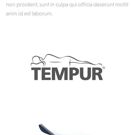
non proident, sunt in culpa qui officia deserunt mollit
anim id est laborum.