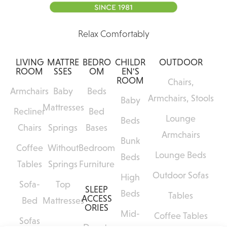
Relax Comfortably
LIVING
MATTRE
BEDRO
CHILDR
OUTDOOR
ROOM
SSES
OM
EN'S
ROOM
Chairs,
Armchairs
Baby
Beds
Armchairs, Stools
Baby
Mattresses
Recliner
Bed
Lounge
Beds
Chairs
Springs
Bases
Armchairs
Bunk
Coffee
Without
Bedroom
Lounge Beds
Beds
Tables
Springs
Furniture
Outdoor Sofas
High
Sofa-
Top
SLEEP
Beds
Tables
ACCESS
Bed
Mattresses
ORIES
Mid-
Coffee Tables
Sofas