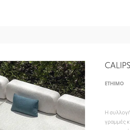
CALIP
ETHIMO
Η συλλογή 
γραμμές κ