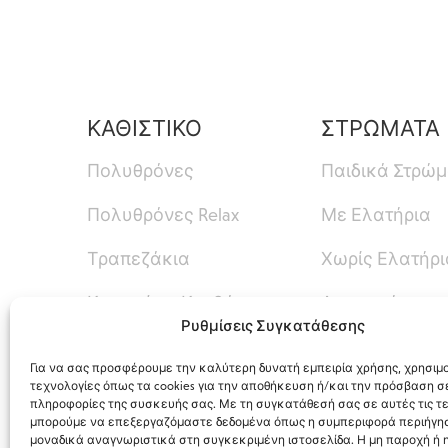
ΚΑΘΙΣΤΙΚΟ
ΣΤΡΩΜΑΤΑ
Πολυθρόνες
Παιδικά Στρώ
Πολυθρόνες Relax
Με Ελατήρια
Τραπεζάκια
Χωρίς Ελατήρι
Καναπές – Κρεβάτι
Ανωστρώματα
Ρυθμίσεις Συγκατάθεσης
Καναπέδες
Για να σας προσφέρουμε την καλύτερη δυνατή εμπειρία χρήσης, χρησιμ
τεχνολογίες όπως τα cookies για την αποθήκευση ή/και την πρόσβαση σ
πληροφορίες της συσκευής σας. Με τη συγκατάθεσή σας σε αυτές τις τε
μπορούμε να επεξεργαζόμαστε δεδομένα όπως η συμπεριφορά περιήγησ
μοναδικά αναγνωριστικά στη συγκεκριμένη ιστοσελίδα. Η μη παροχή ή