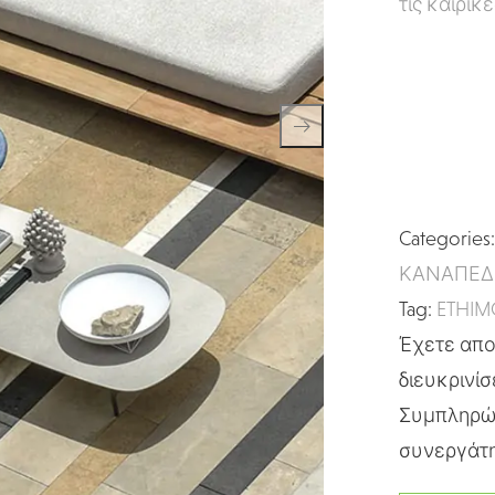
τις καιρικ
Categories
ΚΑΝΑΠΕΔ
Tag:
ETHIM
Έχετε απορ
διευκρινίσ
Συμπληρώσ
συνεργάτη