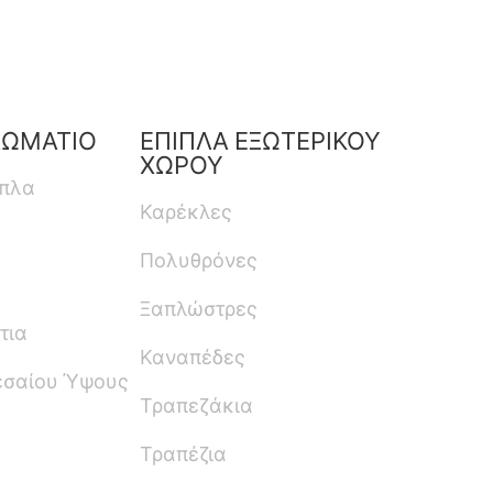
ΔΩΜΑΤΙΟ
ΕΠΙΠΛΑ ΕΞΩΤΕΡΙΚΟΥ
ΧΩΡΟΥ
ιπλα
Καρέκλες
Πολυθρόνες
Ξαπλώστρες
τια
Καναπέδες
εσαίου Ύψους
Τραπεζάκια
Τραπέζια