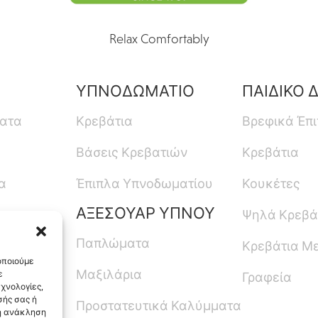
Relax Comfortably
ΥΠΝΟΔΩΜΑΤΙΟ
ΠΑΙΔΙΚΟ 
ματα
Κρεβάτια
Βρεφικά Έπ
Βάσεις Κρεβατιών
Κρεβάτια
α
Έπιπλα Υπνοδωματίου
Κουκέτες
ΑΞΕΣΟΥΑΡ ΥΠΝΟΥ
Ψηλά Κρεβά
Παπλώματα
Κρεβάτια Μ
οποιούμε
Μαξιλάρια
ε
Γραφεία
χνολογίες,
ής σας ή
Προστατευτικά Καλύμματα
 η ανάκληση