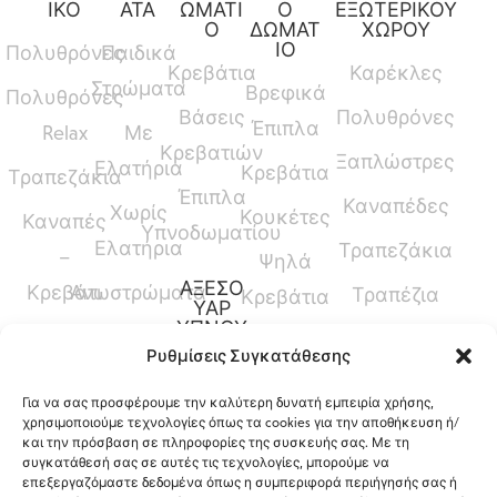
ΙΚΟ
ΑΤΑ
ΩΜΑΤΙ
Ο
ΕΞΩΤΕΡΙΚΟΥ
Ο
ΔΩΜΑΤ
ΧΩΡΟΥ
ΙΟ
Πολυθρόνες
Παιδικά
Κρεβάτια
Καρέκλες
Στρώματα
Βρεφικά
Πολυθρόνες
Βάσεις
Πολυθρόνες
Έπιπλα
Relax
Με
Κρεβατιών
Ξαπλώστρες
Ελατήρια
Κρεβάτια
Τραπεζάκια
Έπιπλα
Καναπέδες
Χωρίς
Κουκέτες
Καναπές
Υπνοδωματίου
Ελατήρια
Τραπεζάκια
–
Ψηλά
ΑΞΕΣΟ
Κρεβάτι
Ανωστρώματα
Τραπέζια
Κρεβάτια
ΥΑΡ
ΥΠΝΟΥ
Καναπέδες
Κρεβάτια
Ρυθμίσεις Συγκατάθεσης
Παπλώματα
Μεσαίου
Για να σας προσφέρουμε την καλύτερη δυνατή εμπειρία χρήσης,
Ύψους
Μαξιλάρια
χρησιμοποιούμε τεχνολογίες όπως τα cookies για την αποθήκευση ή/
και την πρόσβαση σε πληροφορίες της συσκευής σας. Με τη
Γραφεία
Προστατευτικά
συγκατάθεσή σας σε αυτές τις τεχνολογίες, μπορούμε να
επεξεργαζόμαστε δεδομένα όπως η συμπεριφορά περιήγησής σας ή
Καλύμματα