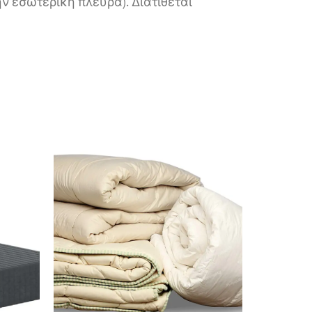
ν εσωτερική πλευρά). ∆ιατίθεται