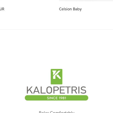
UR
Celsion Baby
Relax Comfortably