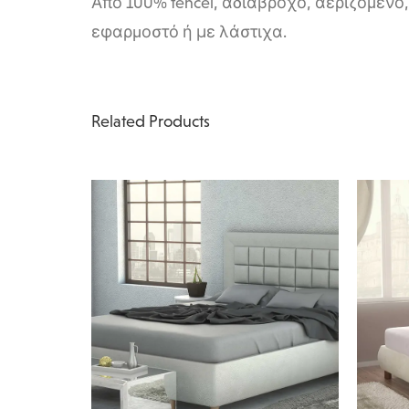
Από 100% tencel, αδιάβροχο, αεριζόµενο
εφαρµοστό ή με λάστιχα.
Related Products