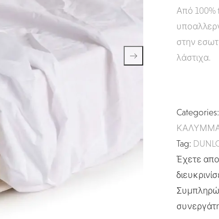
Από 100% t
υποαλλεργ
στην εσωτ
λάστιχα.
Categories
ΚΑΛΥΜΜΑ
Tag:
DUNLO
Έχετε απορ
διευκρινίσ
Συμπληρώσ
συνεργάτη