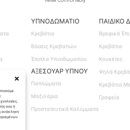
ΥΠΝΟΔΩΜΑΤΙΟ
ΠΑΙΔΙΚΟ 
ματα
Κρεβάτια
Βρεφικά Έπ
Βάσεις Κρεβατιών
Κρεβάτια
α
Έπιπλα Υπνοδωματίου
Κουκέτες
ΑΞΕΣΟΥΑΡ ΥΠΝΟΥ
Ψηλά Κρεβά
Παπλώματα
Κρεβάτια Μ
οποιούμε
Μαξιλάρια
ε
Γραφεία
χνολογίες,
ής σας ή
Προστατευτικά Καλύμματα
 η ανάκληση
 ορισμένων