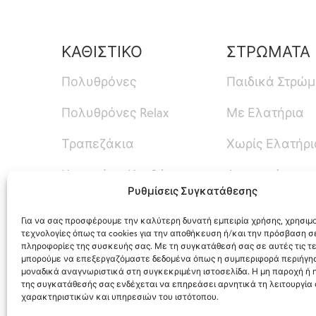
ΚΑΘΙΣΤΙΚΟ
ΣΤΡΩΜΑΤΑ
Πολυθρόνες
Παιδικά Στρώ
Πολυθρόνες Relax
Με Ελατήρια
Τραπεζάκια
Χωρίς Ελατήρι
Καναπές – Κρεβάτι
Ανωστρώματα
Ρυθμίσεις Συγκατάθεσης
Καναπέδες
Για να σας προσφέρουμε την καλύτερη δυνατή εμπειρία χρήσης, χρησιμ
τεχνολογίες όπως τα cookies για την αποθήκευση ή/και την πρόσβαση σ
πληροφορίες της συσκευής σας. Με τη συγκατάθεσή σας σε αυτές τις τε
μπορούμε να επεξεργαζόμαστε δεδομένα όπως η συμπεριφορά περιήγησ
μοναδικά αναγνωριστικά στη συγκεκριμένη ιστοσελίδα. Η μη παροχή ή
της συγκατάθεσής σας ενδέχεται να επηρεάσει αρνητικά τη λειτουργία
χαρακτηριστικών και υπηρεσιών του ιστότοπου.