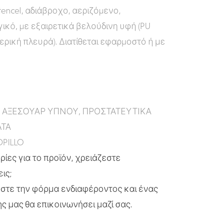
encel, αδιάβροχο, αεριζόµενο,
ικό, µε εξαιρετικά βελούδινη υφή (PU
ερική πλευρά). ∆ιατίθεται εφαρµοστό ή με
:
ΑΞΕΣΟΥΑΡ ΥΠΝΟΥ
,
ΠΡΟΣΤΑΤΕΥΤΙΚΑ
ΤΑ
PILLO
ίες για το προϊόν, χρειάζεστε
εις;
τε την φόρμα ενδιαφέροντος και ένας
ς μας θα επικοινωνήσει μαζί σας.