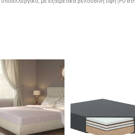
, υποαλλεργικό, µε εξαιρετικά βελούδινη υφή (PU στη