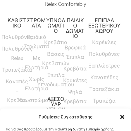
Relax Comfortably
ΚΑΘΙΣΤ
ΣΤΡΩΜ
ΥΠΝΟΔ
ΠΑΙΔΙΚ
ΕΠΙΠΛΑ
ΙΚΟ
ΑΤΑ
ΩΜΑΤΙ
Ο
ΕΞΩΤΕΡΙΚΟΥ
Ο
ΔΩΜΑΤ
ΧΩΡΟΥ
ΙΟ
Πολυθρόνες
Παιδικά
Κρεβάτια
Καρέκλες
Στρώματα
Βρεφικά
Πολυθρόνες
Βάσεις
Πολυθρόνες
Έπιπλα
Relax
Με
Κρεβατιών
Ξαπλώστρες
Ελατήρια
Κρεβάτια
Τραπεζάκια
Έπιπλα
Καναπέδες
Χωρίς
Κουκέτες
Καναπές
Υπνοδωματίου
Ελατήρια
Τραπεζάκια
–
Ψηλά
ΑΞΕΣΟ
Κρεβάτι
Ανωστρώματα
Τραπέζια
Κρεβάτια
ΥΑΡ
ΥΠΝΟΥ
Καναπέδες
Κρεβάτια
Ρυθμίσεις Συγκατάθεσης
Παπλώματα
Μεσαίου
Για να σας προσφέρουμε την καλύτερη δυνατή εμπειρία χρήσης,