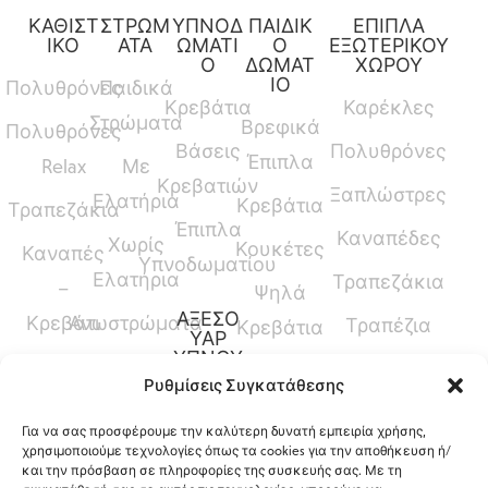
ΚΑΘΙΣΤ
ΣΤΡΩΜ
ΥΠΝΟΔ
ΠΑΙΔΙΚ
ΕΠΙΠΛΑ
ΙΚΟ
ΑΤΑ
ΩΜΑΤΙ
Ο
ΕΞΩΤΕΡΙΚΟΥ
Ο
ΔΩΜΑΤ
ΧΩΡΟΥ
ΙΟ
Πολυθρόνες
Παιδικά
Κρεβάτια
Καρέκλες
Στρώματα
Βρεφικά
Πολυθρόνες
Βάσεις
Πολυθρόνες
Έπιπλα
Relax
Με
Κρεβατιών
Ξαπλώστρες
Ελατήρια
Κρεβάτια
Τραπεζάκια
Έπιπλα
Καναπέδες
Χωρίς
Κουκέτες
Καναπές
Υπνοδωματίου
Ελατήρια
Τραπεζάκια
–
Ψηλά
ΑΞΕΣΟ
Κρεβάτι
Ανωστρώματα
Τραπέζια
Κρεβάτια
ΥΑΡ
ΥΠΝΟΥ
Καναπέδες
Κρεβάτια
Ρυθμίσεις Συγκατάθεσης
Παπλώματα
Μεσαίου
Για να σας προσφέρουμε την καλύτερη δυνατή εμπειρία χρήσης,
Ύψους
Μαξιλάρια
χρησιμοποιούμε τεχνολογίες όπως τα cookies για την αποθήκευση ή/
και την πρόσβαση σε πληροφορίες της συσκευής σας. Με τη
Γραφεία
Προστατευτικά