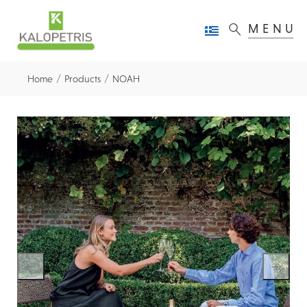
MENU
/
/
Home
Products
NOAH