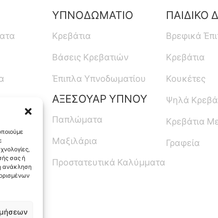
ΥΠΝΟΔΩΜΑΤΙΟ
ΠΑΙΔΙΚΟ 
ματα
Κρεβάτια
Βρεφικά Έπ
Βάσεις Κρεβατιών
Κρεβάτια
α
Έπιπλα Υπνοδωματίου
Κουκέτες
ΑΞΕΣΟΥΑΡ ΥΠΝΟΥ
Ψηλά Κρεβά
Παπλώματα
Κρεβάτια Μ
οποιούμε
Μαξιλάρια
ε
Γραφεία
χνολογίες,
ής σας ή
Προστατευτικά Καλύμματα
 η ανάκληση
 ορισμένων
, Ελλάδα
ιμήσεων