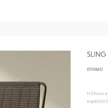
SLING
ETHIMO
Η Ethimo 
καρέκλα Sl