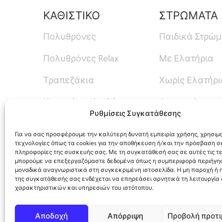
ΚΑΘΙΣΤΙΚΟ
ΣΤΡΩΜΑΤΑ
Πολυθρόνες
Παιδικά Στρώ
Πολυθρόνες Relax
Με Ελατήρια
Τραπεζάκια
Χωρίς Ελατήρι
Καναπές – Κρεβάτι
Ανωστρώματα
Ρυθμίσεις Συγκατάθεσης
Καναπέδες
Για να σας προσφέρουμε την καλύτερη δυνατή εμπειρία χρήσης, χρησιμ
τεχνολογίες όπως τα cookies για την αποθήκευση ή/και την πρόσβαση σ
πληροφορίες της συσκευής σας. Με τη συγκατάθεσή σας σε αυτές τις τε
μπορούμε να επεξεργαζόμαστε δεδομένα όπως η συμπεριφορά περιήγησ
μοναδικά αναγνωριστικά στη συγκεκριμένη ιστοσελίδα. Η μη παροχή ή
της συγκατάθεσής σας ενδέχεται να επηρεάσει αρνητικά τη λειτουργία
χαρακτηριστικών και υπηρεσιών του ιστότοπου.
12ο Χλμ. Ρόδου-Λίνδου, Φαληράκι, Ρόδος
Αποδοχή
Απόρριψη
Προβολή προτ