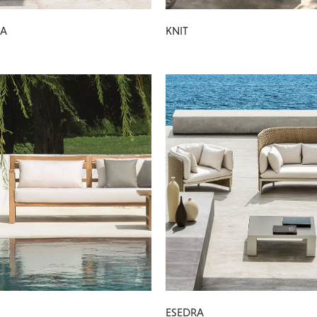
A
KNIT
ESEDRA