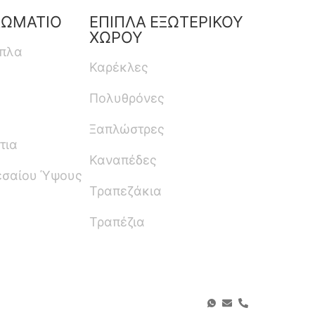
ΔΩΜΑΤΙΟ
ΕΠΙΠΛΑ ΕΞΩΤΕΡΙΚΟΥ
ΧΩΡΟΥ
ιπλα
Καρέκλες
Πολυθρόνες
Ξαπλώστρες
τια
Καναπέδες
εσαίου Ύψους
Τραπεζάκια
Τραπέζια