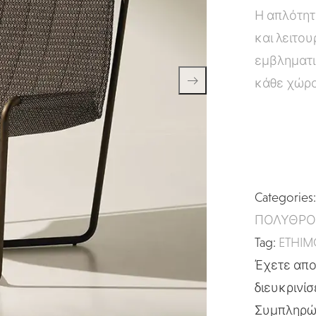
Η απλότητ
και λειτου
εμβληματι
κάθε χώρ
Categories
ΠΟΛΥΘΡΟ
Tag:
ETHIM
Έχετε απορ
διευκρινίσ
Συμπληρώσ