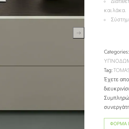
Διατίθε
και λάκα.
Σύστημα
Categories
ΥΠΝΟΔΩΜ
Tag:
TOMAS
Έχετε απορ
διευκρινίσ
Συμπληρώσ
συνεργάτη
ΦΌΡΜΑ 