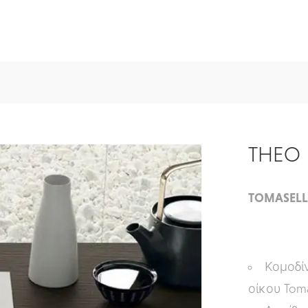
THEO
TOMASEL
Κομοδίν
οίκου Toma