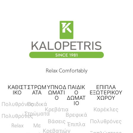
Relax Comfortably
ΚΑΘΙΣΤ
ΣΤΡΩΜ
ΥΠΝΟΔ
ΠΑΙΔΙΚ
ΕΠΙΠΛΑ
ΙΚΟ
ΑΤΑ
ΩΜΑΤΙ
Ο
ΕΞΩΤΕΡΙΚΟΥ
Ο
ΔΩΜΑΤ
ΧΩΡΟΥ
ΙΟ
Πολυθρόνες
Παιδικά
Κρεβάτια
Καρέκλες
Στρώματα
Βρεφικά
Πολυθρόνες
Βάσεις
Πολυθρόνες
Έπιπλα
Relax
Με
Κρεβατιών