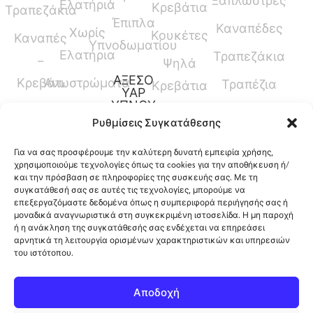
Ξαπλώστρες
Ελατήρια
Κρεβάτια
Τραπεζάκια
Έπιπλα
Καναπέδες
Χωρίς
Κουκέτες
Καναπές
Υπνοδωματίου
Ελατήρια
Τραπεζάκια
–
Ψηλά
ΑΞΕΣΟ
Κρεβάτι
Ανωστρώματα
Τραπέζια
Κρεβάτια
ΥΑΡ
ΥΠΝΟΥ
Καναπέδες
Κρεβάτια
Ρυθμίσεις Συγκατάθεσης
Παπλώματα
Μεσαίου
Για να σας προσφέρουμε την καλύτερη δυνατή εμπειρία χρήσης,
Ύψους
Μαξιλάρια
χρησιμοποιούμε τεχνολογίες όπως τα cookies για την αποθήκευση ή/
και την πρόσβαση σε πληροφορίες της συσκευής σας. Με τη
Γραφεία
Προστατευτικά
συγκατάθεσή σας σε αυτές τις τεχνολογίες, μπορούμε να
επεξεργαζόμαστε δεδομένα όπως η συμπεριφορά περιήγησής σας ή
Καλύμματα
μοναδικά αναγνωριστικά στη συγκεκριμένη ιστοσελίδα. Η μη παροχή
ή η ανάκληση της συγκατάθεσής σας ενδέχεται να επηρεάσει
αρνητικά τη λειτουργία ορισμένων χαρακτηριστικών και υπηρεσιών
του ιστότοπου.
12ο Χλμ. Ρόδου-Λίνδου, Φαληράκι, Ρόδος,
Αποδοχή
Ελλάδα