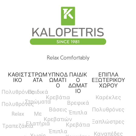
Relax Comfortably
ΚΑΘΙΣΤ
ΣΤΡΩΜ
ΥΠΝΟΔ
ΠΑΙΔΙΚ
ΕΠΙΠΛΑ
ΙΚΟ
ΑΤΑ
ΩΜΑΤΙ
Ο
ΕΞΩΤΕΡΙΚΟΥ
Ο
ΔΩΜΑΤ
ΧΩΡΟΥ
ΙΟ
Πολυθρόνες
Παιδικά
Κρεβάτια
Καρέκλες
Στρώματα
Βρεφικά
Πολυθρόνες
Βάσεις
Πολυθρόνες
Έπιπλα
Relax
Με
Κρεβατιών
Ξαπλώστρες
Ελατήρια
Κρεβάτια
Τραπεζάκια
Έπιπλα
Καναπέδες
Χωρίς