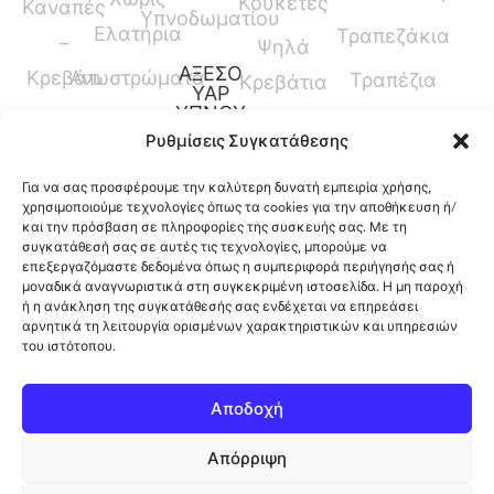
Κουκέτες
Καναπές
Υπνοδωματίου
Ελατήρια
Τραπεζάκια
–
Ψηλά
ΑΞΕΣΟ
Κρεβάτι
Ανωστρώματα
Τραπέζια
Κρεβάτια
ΥΑΡ
ΥΠΝΟΥ
Καναπέδες
Κρεβάτια
Ρυθμίσεις Συγκατάθεσης
Παπλώματα
Μεσαίου
Για να σας προσφέρουμε την καλύτερη δυνατή εμπειρία χρήσης,
Ύψους
Μαξιλάρια
χρησιμοποιούμε τεχνολογίες όπως τα cookies για την αποθήκευση ή/
και την πρόσβαση σε πληροφορίες της συσκευής σας. Με τη
Γραφεία
Προστατευτικά
συγκατάθεσή σας σε αυτές τις τεχνολογίες, μπορούμε να
επεξεργαζόμαστε δεδομένα όπως η συμπεριφορά περιήγησής σας ή
Καλύμματα
μοναδικά αναγνωριστικά στη συγκεκριμένη ιστοσελίδα. Η μη παροχή
ή η ανάκληση της συγκατάθεσής σας ενδέχεται να επηρεάσει
αρνητικά τη λειτουργία ορισμένων χαρακτηριστικών και υπηρεσιών
του ιστότοπου.
12ο Χλμ. Ρόδου-Λίνδου, Φαληράκι, Ρόδος,
Αποδοχή
Ελλάδα
Απόρριψη
Πολιτική Cookies
Copyright 2026 ©