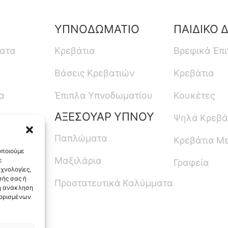
ΥΠΝΟΔΩΜΑΤΙΟ
ΠΑΙΔΙΚΟ 
ματα
Κρεβάτια
Βρεφικά Έπ
Βάσεις Κρεβατιών
Κρεβάτια
α
Έπιπλα Υπνοδωματίου
Κουκέτες
ΑΞΕΣΟΥΑΡ ΥΠΝΟΥ
Ψηλά Κρεβά
Παπλώματα
Κρεβάτια Μ
οποιούμε
Μαξιλάρια
ε
Γραφεία
χνολογίες,
ής σας ή
Προστατευτικά Καλύμματα
 η ανάκληση
 ορισμένων