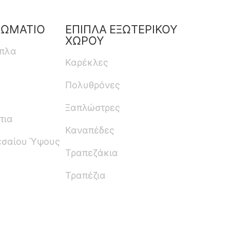
ΔΩΜΑΤΙΟ
ΕΠΙΠΛΑ ΕΞΩΤΕΡΙΚΟΥ
ΧΩΡΟΥ
ιπλα
Καρέκλες
Πολυθρόνες
Ξαπλώστρες
τια
Καναπέδες
εσαίου Ύψους
Τραπεζάκια
Τραπέζια