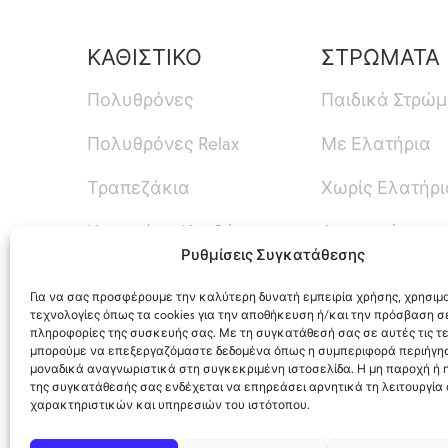
ΚΑΘΙΣΤΙΚΟ
ΣΤΡΩΜΑΤΑ
Πολυθρόνες
Παιδικά Στρώ
Πολυθρόνες Relax
Με Ελατήρια
Τραπεζάκια
Χωρίς Ελατήρι
Καναπές – Κρεβάτι
Ανωστρώματα
Ρυθμίσεις Συγκατάθεσης
Καναπέδες
Για να σας προσφέρουμε την καλύτερη δυνατή εμπειρία χρήσης, χρησιμ
τεχνολογίες όπως τα cookies για την αποθήκευση ή/και την πρόσβαση σ
πληροφορίες της συσκευής σας. Με τη συγκατάθεσή σας σε αυτές τις τε
μπορούμε να επεξεργαζόμαστε δεδομένα όπως η συμπεριφορά περιήγησ
μοναδικά αναγνωριστικά στη συγκεκριμένη ιστοσελίδα. Η μη παροχή ή
της συγκατάθεσής σας ενδέχεται να επηρεάσει αρνητικά τη λειτουργία
χαρακτηριστικών και υπηρεσιών του ιστότοπου.