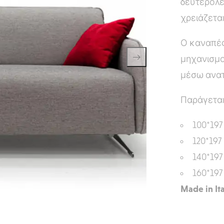
δευτερόλε
χρειάζεται
Ο καναπές 
μηχανισμο
μέσω ανατ
Παράγεται
100*197
120*197
140*197
160*197
Made in Ita