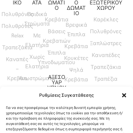
ΙΚΟ
ΑΤΑ
ΩΜΑΤΙ
Ο
ΕΞΩΤΕΡΙΚΟΥ
Ο
ΔΩΜΑΤ
ΧΩΡΟΥ
ΙΟ
Πολυθρόνες
Παιδικά
Κρεβάτια
Καρέκλες
Στρώματα
Βρεφικά
Πολυθρόνες
Βάσεις
Πολυθρόνες
Έπιπλα
Relax
Με
Κρεβατιών
Ξαπλώστρες
Ελατήρια
Κρεβάτια
Τραπεζάκια
Έπιπλα
Καναπέδες
Χωρίς
Κουκέτες
Καναπές
Υπνοδωματίου
Ελατήρια
Τραπεζάκια
–
Ψηλά
ΑΞΕΣΟ
Κρεβάτι
Ανωστρώματα
Τραπέζια
Κρεβάτια
ΥΑΡ
ΥΠΝΟΥ
Καναπέδες
Κρεβάτια
Ρυθμίσεις Συγκατάθεσης
Παπλώματα
Μεσαίου
Για να σας προσφέρουμε την καλύτερη δυνατή εμπειρία χρήσης,
Ύψους
Μαξιλάρια
χρησιμοποιούμε τεχνολογίες όπως τα cookies για την αποθήκευση ή/
και την πρόσβαση σε πληροφορίες της συσκευής σας. Με τη
Γραφεία
Προστατευτικά
συγκατάθεσή σας σε αυτές τις τεχνολογίες, μπορούμε να
επεξεργαζόμαστε δεδομένα όπως η συμπεριφορά περιήγησής σας ή
Καλύμματα