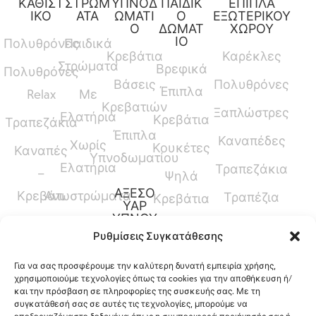
ΚΑΘΙΣΤ
ΣΤΡΩΜ
ΥΠΝΟΔ
ΠΑΙΔΙΚ
ΕΠΙΠΛΑ
ΙΚΟ
ΑΤΑ
ΩΜΑΤΙ
Ο
ΕΞΩΤΕΡΙΚΟΥ
Ο
ΔΩΜΑΤ
ΧΩΡΟΥ
ΙΟ
Πολυθρόνες
Παιδικά
Κρεβάτια
Καρέκλες
Στρώματα
Βρεφικά
Πολυθρόνες
Βάσεις
Πολυθρόνες
Έπιπλα
Relax
Με
Κρεβατιών
Ξαπλώστρες
Ελατήρια
Κρεβάτια
Τραπεζάκια
Έπιπλα
Καναπέδες
Χωρίς
Κουκέτες
Καναπές
Υπνοδωματίου
Ελατήρια
Τραπεζάκια
–
Ψηλά
ΑΞΕΣΟ
Κρεβάτι
Ανωστρώματα
Τραπέζια
Κρεβάτια
ΥΑΡ
ΥΠΝΟΥ
Καναπέδες
Κρεβάτια
Ρυθμίσεις Συγκατάθεσης
Παπλώματα
Μεσαίου
Για να σας προσφέρουμε την καλύτερη δυνατή εμπειρία χρήσης,
Ύψους
Μαξιλάρια
χρησιμοποιούμε τεχνολογίες όπως τα cookies για την αποθήκευση ή/
και την πρόσβαση σε πληροφορίες της συσκευής σας. Με τη
Γραφεία
Προστατευτικά
συγκατάθεσή σας σε αυτές τις τεχνολογίες, μπορούμε να