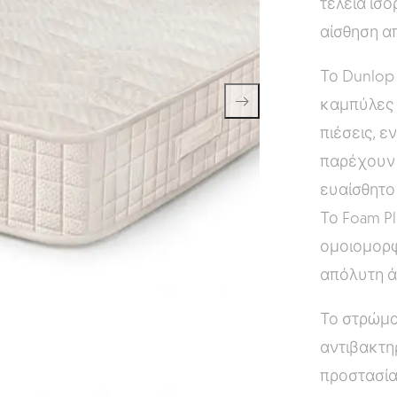
τέλεια ισ
αίσθηση α
Το Dunlop
καμπύλες 
πιέσεις, ε
παρέχουν 
ευαίσθητο 
Το Foam P
ομοιομορφ
απόλυτη ά
Το στρώμα
αντιβακτη
προστασία