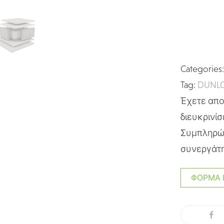
Categories
Tag:
DUNLO
Έχετε απορ
διευκρινίσ
Συμπληρώσ
συνεργάτη
ΦΌΡΜΑ 