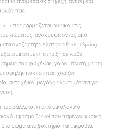
ορροπία ανάμεσα σε στήριξη, άνεση και
παλότητας.
 Latex προσαρμόζεται φυσικά στις
του σώματος, ανακουφίζοντας από
νώ τα ανεξάρτητα ελατήρια Pocket Springs
εξατομικευμένη στήριξη σε κάθε
σημείο του (αυχένας, γοφοί, πλάτη, μέση).
lus υψηλής πυκνότητας χαρίζει
ία, αντοχή και μεγάλη ελαστικότητα για
νεση.
 περιβάλλεται κι από οικολογικό –
ριακό ύφασμα Tencel που παρέχει φυσική
 στο σώμα από βακτήρια και μικρόβια.