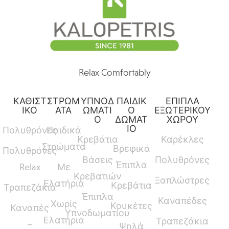
Relax Comfortably
ΚΑΘΙΣΤ
ΣΤΡΩΜ
ΥΠΝΟΔ
ΠΑΙΔΙΚ
ΕΠΙΠΛΑ
ΙΚΟ
ΑΤΑ
ΩΜΑΤΙ
Ο
ΕΞΩΤΕΡΙΚΟΥ
Ο
ΔΩΜΑΤ
ΧΩΡΟΥ
ΙΟ
Πολυθρόνες
Παιδικά
Κρεβάτια
Καρέκλες
Στρώματα
Βρεφικά
Πολυθρόνες
Βάσεις
Πολυθρόνες
Έπιπλα
Relax
Με
Κρεβατιών
Ξαπλώστρες
Ελατήρια
Κρεβάτια
Τραπεζάκια
Έπιπλα
Καναπέδες
Χωρίς
Κουκέτες
Καναπές
Υπνοδωματίου
Ελατήρια
Τραπεζάκια
–
Ψηλά