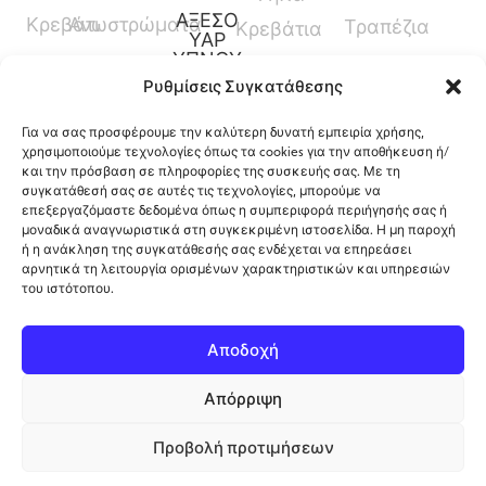
ΑΞΕΣΟ
Κρεβάτι
Ανωστρώματα
Τραπέζια
Κρεβάτια
ΥΑΡ
ΥΠΝΟΥ
Καναπέδες
Κρεβάτια
Ρυθμίσεις Συγκατάθεσης
Παπλώματα
Μεσαίου
Για να σας προσφέρουμε την καλύτερη δυνατή εμπειρία χρήσης,
Ύψους
Μαξιλάρια
χρησιμοποιούμε τεχνολογίες όπως τα cookies για την αποθήκευση ή/
και την πρόσβαση σε πληροφορίες της συσκευής σας. Με τη
Γραφεία
Προστατευτικά
συγκατάθεσή σας σε αυτές τις τεχνολογίες, μπορούμε να
επεξεργαζόμαστε δεδομένα όπως η συμπεριφορά περιήγησής σας ή
Καλύμματα
μοναδικά αναγνωριστικά στη συγκεκριμένη ιστοσελίδα. Η μη παροχή
ή η ανάκληση της συγκατάθεσής σας ενδέχεται να επηρεάσει
αρνητικά τη λειτουργία ορισμένων χαρακτηριστικών και υπηρεσιών
του ιστότοπου.
12ο Χλμ. Ρόδου-Λίνδου, Φαληράκι, Ρόδος,
Αποδοχή
Ελλάδα
Απόρριψη
Πολιτική Cookies
Copyright 2026 ©
Προβολή προτιμήσεων
Πολιτική Απορρήτου
Kalopetris
. All rights