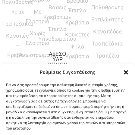
Βρεφικά
Πολυθρόνες
Βάσεις
Πολυθρόνες
Έπιπλα
Relax
Με
Κρεβατιών
Ξαπλώστρες
Ελατήρια
Κρεβάτια
Τραπεζάκια
Έπιπλα
Καναπέδες
Χωρίς
Κουκέτες
Καναπές
Υπνοδωματίου
Ελατήρια
Τραπεζάκια
–
Ψηλά
ΑΞΕΣΟ
Κρεβάτι
Ανωστρώματα
Τραπέζια
Κρεβάτια
ΥΑΡ
ΥΠΝΟΥ
Καναπέδες
Κρεβάτια
Ρυθμίσεις Συγκατάθεσης
Παπλώματα
Μεσαίου
Για να σας προσφέρουμε την καλύτερη δυνατή εμπειρία χρήσης,
Ύψους
Μαξιλάρια
χρησιμοποιούμε τεχνολογίες όπως τα cookies για την αποθήκευση ή/
και την πρόσβαση σε πληροφορίες της συσκευής σας. Με τη
Γραφεία
Προστατευτικά
συγκατάθεσή σας σε αυτές τις τεχνολογίες, μπορούμε να
επεξεργαζόμαστε δεδομένα όπως η συμπεριφορά περιήγησής σας ή
Καλύμματα
μοναδικά αναγνωριστικά στη συγκεκριμένη ιστοσελίδα. Η μη παροχή
ή η ανάκληση της συγκατάθεσής σας ενδέχεται να επηρεάσει
αρνητικά τη λειτουργία ορισμένων χαρακτηριστικών και υπηρεσιών
του ιστότοπου.