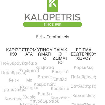
Relax Comfortably
ΚΑΘΙΣΤ
ΣΤΡΩΜ
ΥΠΝΟΔ
ΠΑΙΔΙΚ
ΕΠΙΠΛΑ
ΙΚΟ
ΑΤΑ
ΩΜΑΤΙ
Ο
ΕΞΩΤΕΡΙΚΟΥ
Ο
ΔΩΜΑΤ
ΧΩΡΟΥ
ΙΟ
Πολυθρόνες
Παιδικά
Κρεβάτια
Καρέκλες
Στρώματα
Βρεφικά
Πολυθρόνες
Βάσεις
Πολυθρόνες
Έπιπλα
Relax
Με
Κρεβατιών
Ξαπλώστρες
Ελατήρια
Κρεβάτια
Τραπεζάκια
Έπιπλα
Καναπέδες
Χωρίς
Κουκέτες
Καναπές
Υπνοδωματίου
Ελατήρια
Τραπεζάκια