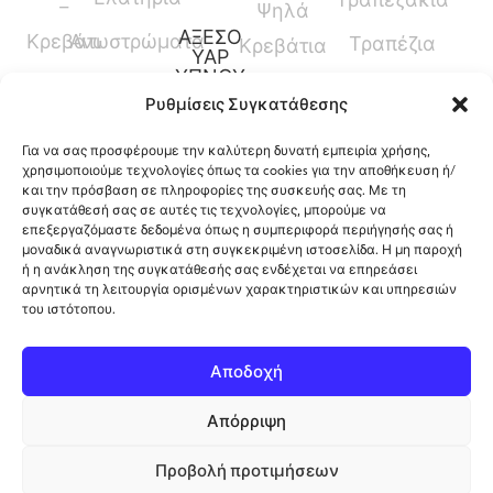
–
Ψηλά
ΑΞΕΣΟ
Κρεβάτι
Ανωστρώματα
Τραπέζια
Κρεβάτια
ΥΑΡ
ΥΠΝΟΥ
Καναπέδες
Κρεβάτια
Ρυθμίσεις Συγκατάθεσης
Παπλώματα
Μεσαίου
Για να σας προσφέρουμε την καλύτερη δυνατή εμπειρία χρήσης,
Ύψους
Μαξιλάρια
χρησιμοποιούμε τεχνολογίες όπως τα cookies για την αποθήκευση ή/
και την πρόσβαση σε πληροφορίες της συσκευής σας. Με τη
Γραφεία
Προστατευτικά
συγκατάθεσή σας σε αυτές τις τεχνολογίες, μπορούμε να
επεξεργαζόμαστε δεδομένα όπως η συμπεριφορά περιήγησής σας ή
Καλύμματα
μοναδικά αναγνωριστικά στη συγκεκριμένη ιστοσελίδα. Η μη παροχή
ή η ανάκληση της συγκατάθεσής σας ενδέχεται να επηρεάσει
αρνητικά τη λειτουργία ορισμένων χαρακτηριστικών και υπηρεσιών
του ιστότοπου.
12ο Χλμ. Ρόδου-Λίνδου, Φαληράκι, Ρόδος,
Αποδοχή
Ελλάδα
Απόρριψη
Πολιτική Cookies
Copyright 2026 ©
Προβολή προτιμήσεων
Πολιτική Απορρήτου
Kalopetris
. All rights