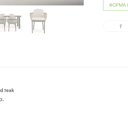
ΦΌΡΜΑ 
d teak
α.