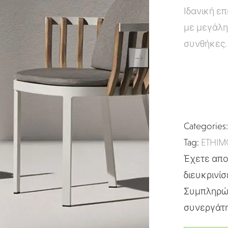
Ιδανική ε
με μεγάλη 
συνθήκες.
Categories
Tag:
ETHIM
Έχετε απορ
διευκρινίσ
Συμπληρώσ
συνεργάτη