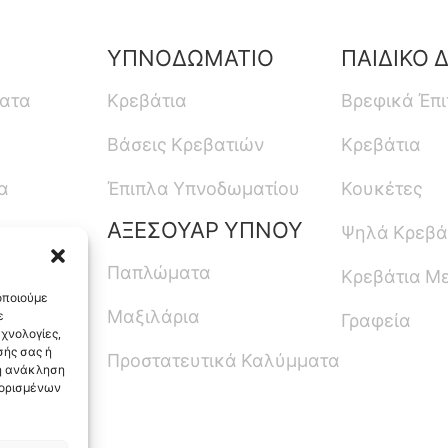
ΥΠΝΟΔΩΜΑΤΙΟ
ΠΑΙΔΙΚΟ 
ματα
Κρεβάτια
Βρεφικά Έπ
Βάσεις Κρεβατιών
Κρεβάτια
α
Έπιπλα Υπνοδωματίου
Κουκέτες
ΑΞΕΣΟΥΑΡ ΥΠΝΟΥ
Ψηλά Κρεβά
Παπλώματα
Κρεβάτια Μ
οποιούμε
Μαξιλάρια
ε
Γραφεία
χνολογίες,
ής σας ή
Προστατευτικά Καλύμματα
 η ανάκληση
 ορισμένων