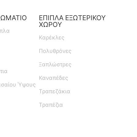
ΔΩΜΑΤΙΟ
ΕΠΙΠΛΑ ΕΞΩΤΕΡΙΚΟΥ
ΧΩΡΟΥ
ιπλα
Καρέκλες
Πολυθρόνες
Ξαπλώστρες
τια
Καναπέδες
εσαίου Ύψους
Τραπεζάκια
Τραπέζια