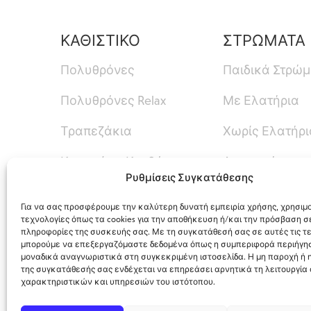
ΚΑΘΙΣΤΙΚΟ
ΣΤΡΩΜΑΤΑ
Πολυθρόνες
Παιδικά Στρώ
Πολυθρόνες Relax
Με Ελατήρια
Τραπεζάκια
Χωρίς Ελατήρι
Καναπές – Κρεβάτι
Ανωστρώματα
Ρυθμίσεις Συγκατάθεσης
Καναπέδες
Για να σας προσφέρουμε την καλύτερη δυνατή εμπειρία χρήσης, χρησιμ
τεχνολογίες όπως τα cookies για την αποθήκευση ή/και την πρόσβαση σ
πληροφορίες της συσκευής σας. Με τη συγκατάθεσή σας σε αυτές τις τε
μπορούμε να επεξεργαζόμαστε δεδομένα όπως η συμπεριφορά περιήγησ
μοναδικά αναγνωριστικά στη συγκεκριμένη ιστοσελίδα. Η μη παροχή ή
της συγκατάθεσής σας ενδέχεται να επηρεάσει αρνητικά τη λειτουργία
χαρακτηριστικών και υπηρεσιών του ιστότοπου.