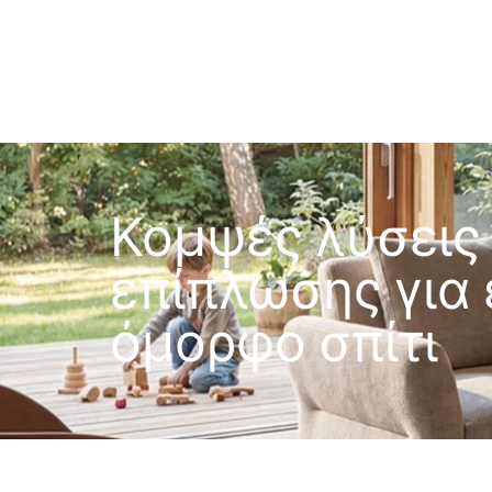
Κομψές λύσεις
επίπλωσης για
όμορφο σπίτι