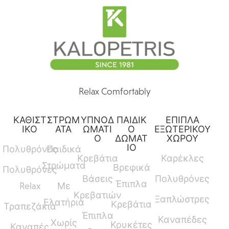
Relax Comfortably
ΚΑΘΙΣΤ
ΣΤΡΩΜ
ΥΠΝΟΔ
ΠΑΙΔΙΚ
ΕΠΙΠΛΑ
ΙΚΟ
ΑΤΑ
ΩΜΑΤΙ
Ο
ΕΞΩΤΕΡΙΚΟΥ
Ο
ΔΩΜΑΤ
ΧΩΡΟΥ
ΙΟ
Πολυθρόνες
Παιδικά
Κρεβάτια
Καρέκλες
Στρώματα
Βρεφικά
Πολυθρόνες
Βάσεις
Πολυθρόνες
Έπιπλα
Relax
Με
Κρεβατιών
Ξαπλώστρες
Ελατήρια
Κρεβάτια
Τραπεζάκια
Έπιπλα
Καναπέδες
Χωρίς
Κουκέτες
Καναπές