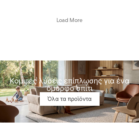
Load More
Κομψές λύσεις επίπλωσης για ένα
όμορφο σπίτι
Όλα τα προϊόντα