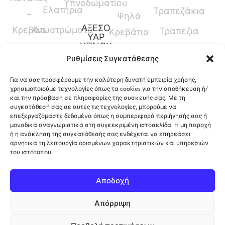
Υπνοδωματίου
Ελατήρια
Τραπεζάκια
–
Ψηλά
ΑΞΕΣΟ
Κρεβάτι
Ανωστρώματα
Τραπέζια
Κρεβάτια
ΥΑΡ
ΥΠΝΟΥ
Καναπέδες
Κρεβάτια
Ρυθμίσεις Συγκατάθεσης
Παπλώματα
Μεσαίου
Για να σας προσφέρουμε την καλύτερη δυνατή εμπειρία χρήσης,
Ύψους
Μαξιλάρια
χρησιμοποιούμε τεχνολογίες όπως τα cookies για την αποθήκευση ή/
και την πρόσβαση σε πληροφορίες της συσκευής σας. Με τη
Γραφεία
Προστατευτικά
συγκατάθεσή σας σε αυτές τις τεχνολογίες, μπορούμε να
επεξεργαζόμαστε δεδομένα όπως η συμπεριφορά περιήγησής σας ή
Καλύμματα
μοναδικά αναγνωριστικά στη συγκεκριμένη ιστοσελίδα. Η μη παροχή
ή η ανάκληση της συγκατάθεσής σας ενδέχεται να επηρεάσει
αρνητικά τη λειτουργία ορισμένων χαρακτηριστικών και υπηρεσιών
του ιστότοπου.
12ο Χλμ. Ρόδου-Λίνδου, Φαληράκι, Ρόδος,
Αποδοχή
Ελλάδα
Απόρριψη
Πολιτική Cookies
Copyright 2026 ©