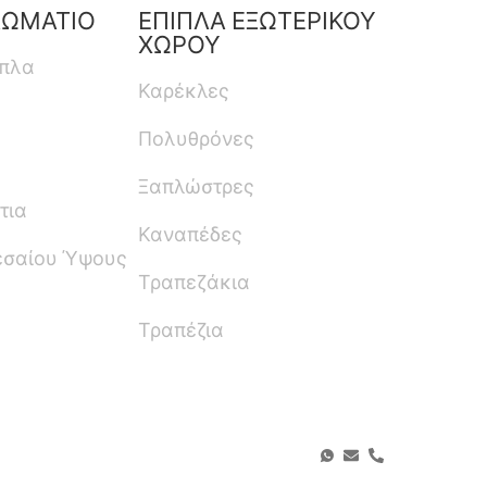
ΔΩΜΑΤΙΟ
ΕΠΙΠΛΑ ΕΞΩΤΕΡΙΚΟΥ
ΧΩΡΟΥ
ιπλα
Καρέκλες
Πολυθρόνες
Ξαπλώστρες
τια
Καναπέδες
εσαίου Ύψους
Τραπεζάκια
Τραπέζια