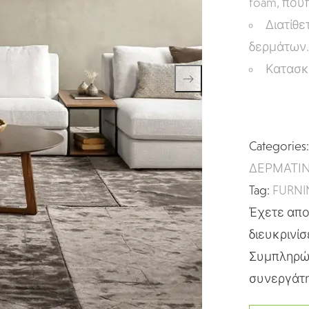
foam, πού
Διατίθε
δερμάτων
Κατασκε
Categories
ΔΕΡΜΑΤΙ
Tag:
FURN
Έχετε απορ
διευκρινίσ
Συμπληρώσ
συνεργάτη