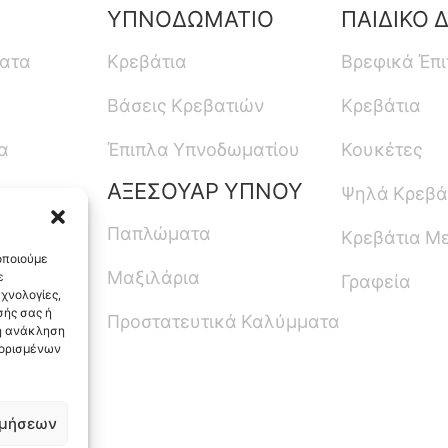
ΥΠΝΟΔΩΜΑΤΙΟ
ΠΑΙΔΙΚΟ 
ματα
Κρεβάτια
Βρεφικά Έπ
Βάσεις Κρεβατιών
Κρεβάτια
α
Έπιπλα Υπνοδωματίου
Κουκέτες
ΑΞΕΣΟΥΑΡ ΥΠΝΟΥ
Ψηλά Κρεβά
Παπλώματα
Κρεβάτια Μ
οποιούμε
Μαξιλάρια
ε
Γραφεία
χνολογίες,
ής σας ή
Προστατευτικά Καλύμματα
 η ανάκληση
 ορισμένων
, Ελλάδα
ιμήσεων