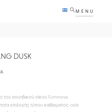
MENU
ANG DUSK
VA
 του σουηδικού οίκου Furninova.
τητα επιλογής τύπου καθίσματος: cold