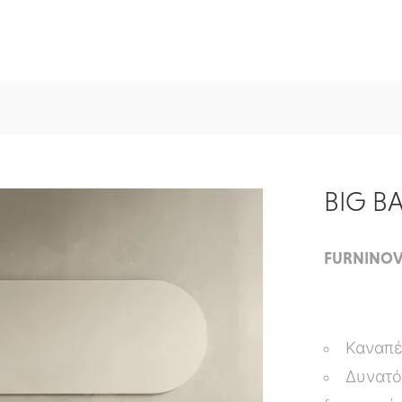
BIG B
FURNINO
Καναπές
Δυνατό