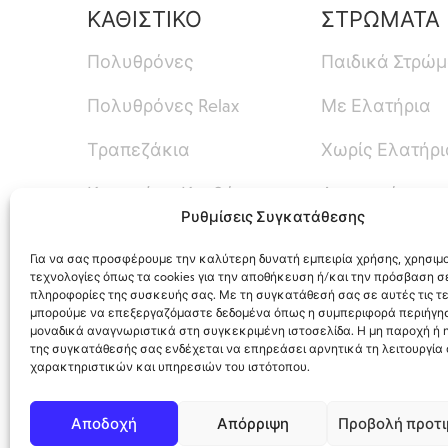
ΚΑΘΙΣΤΙΚΟ
ΣΤΡΩΜΑΤΑ
Πολυθρόνες
Παιδικά Στρώ
Πολυθρόνες Relax
Με Ελατήρια
Τραπεζάκια
Χωρίς Ελατήρι
Καναπές – Κρεβάτι
Ανωστρώματα
Ρυθμίσεις Συγκατάθεσης
Καναπέδες
Για να σας προσφέρουμε την καλύτερη δυνατή εμπειρία χρήσης, χρησιμ
τεχνολογίες όπως τα cookies για την αποθήκευση ή/και την πρόσβαση σ
πληροφορίες της συσκευής σας. Με τη συγκατάθεσή σας σε αυτές τις τε
μπορούμε να επεξεργαζόμαστε δεδομένα όπως η συμπεριφορά περιήγησ
μοναδικά αναγνωριστικά στη συγκεκριμένη ιστοσελίδα. Η μη παροχή ή
της συγκατάθεσής σας ενδέχεται να επηρεάσει αρνητικά τη λειτουργία
χαρακτηριστικών και υπηρεσιών του ιστότοπου.
12ο Χλμ. Ρόδου-Λίνδου, Φαληράκι, Ρόδος
Αποδοχή
Απόρριψη
Προβολή προτ