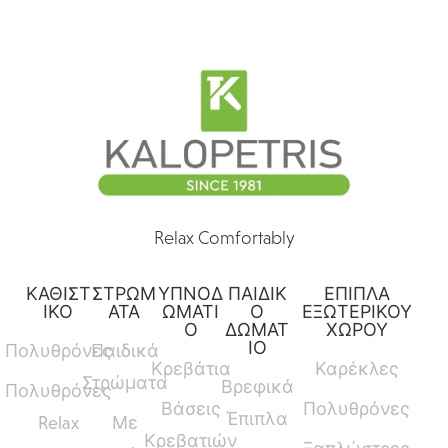
Relax Comfortably
ΚΑΘΙΣΤ
ΣΤΡΩΜ
ΥΠΝΟΔ
ΠΑΙΔΙΚ
ΕΠΙΠΛΑ
ΙΚΟ
ΑΤΑ
ΩΜΑΤΙ
Ο
ΕΞΩΤΕΡΙΚΟΥ
Ο
ΔΩΜΑΤ
ΧΩΡΟΥ
ΙΟ
Πολυθρόνες
Παιδικά
Κρεβάτια
Καρέκλες
Στρώματα
Βρεφικά
Πολυθρόνες
Βάσεις
Πολυθρόνες
Έπιπλα
Relax
Με
Κρεβατιών