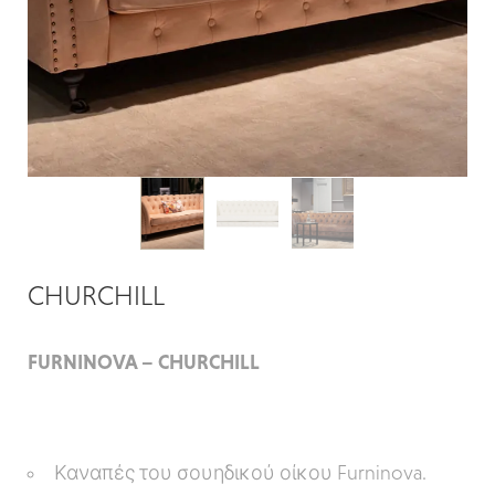
CHURCHILL
FURNINOVA – CHURCHILL
Καναπές του σουηδικού οίκου Furninova.