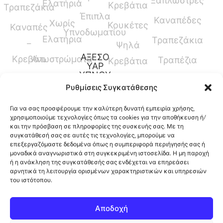
Ξαπλώστρες
Ελατήρια
Κρεβάτια
Τραπεζάκια
Έπιπλα
Καναπέδες
Χωρίς
Κουκέτες
Καναπές
Υπνοδωματίου
Ελατήρια
Τραπεζάκια
–
Ψηλά
ΑΞΕΣΟ
Κρεβάτι
Ανωστρώματα
Τραπέζια
Κρεβάτια
ΥΑΡ
ΥΠΝΟΥ
Καναπέδες
Κρεβάτια
Ρυθμίσεις Συγκατάθεσης
Παπλώματα
Μεσαίου
Για να σας προσφέρουμε την καλύτερη δυνατή εμπειρία χρήσης,
Ύψους
Μαξιλάρια
χρησιμοποιούμε τεχνολογίες όπως τα cookies για την αποθήκευση ή/
και την πρόσβαση σε πληροφορίες της συσκευής σας. Με τη
Γραφεία
Προστατευτικά
συγκατάθεσή σας σε αυτές τις τεχνολογίες, μπορούμε να
επεξεργαζόμαστε δεδομένα όπως η συμπεριφορά περιήγησής σας ή
Καλύμματα
μοναδικά αναγνωριστικά στη συγκεκριμένη ιστοσελίδα. Η μη παροχή
ή η ανάκληση της συγκατάθεσής σας ενδέχεται να επηρεάσει
αρνητικά τη λειτουργία ορισμένων χαρακτηριστικών και υπηρεσιών
του ιστότοπου.
12ο Χλμ. Ρόδου-Λίνδου, Φαληράκι, Ρόδος,
Αποδοχή
Ελλάδα