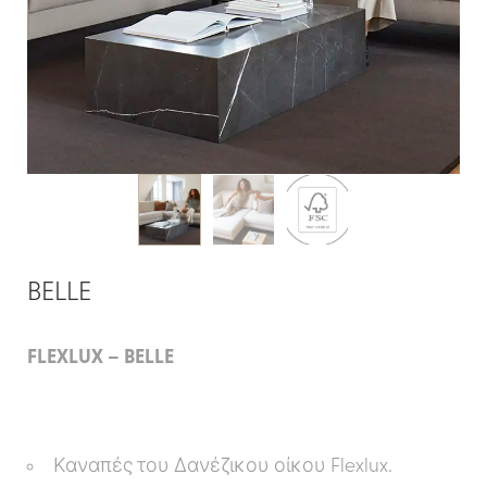
BELLE
FLEXLUX – BELLE
Καναπές του Δανέζικου οίκου Flexlux.