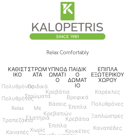
Relax Comfortably
ΚΑΘΙΣΤ
ΣΤΡΩΜ
ΥΠΝΟΔ
ΠΑΙΔΙΚ
ΕΠΙΠΛΑ
ΙΚΟ
ΑΤΑ
ΩΜΑΤΙ
Ο
ΕΞΩΤΕΡΙΚΟΥ
Ο
ΔΩΜΑΤ
ΧΩΡΟΥ
ΙΟ
Πολυθρόνες
Παιδικά
Κρεβάτια
Καρέκλες
Στρώματα
Βρεφικά
Πολυθρόνες
Βάσεις
Πολυθρόνες
Έπιπλα
Relax
Με
Κρεβατιών
Ξαπλώστρες
Ελατήρια
Κρεβάτια
Τραπεζάκια
Έπιπλα
Καναπέδες
Χωρίς
Κουκέτες
Καναπές