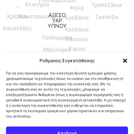
Υπνοδωματίου
Ελατήρια
Τραπεζάκια
–
Ψηλά
ΑΞΕΣΟ
Κρεβάτι
Ανωστρώματα
Τραπέζια
Κρεβάτια
ΥΑΡ
ΥΠΝΟΥ
Καναπέδες
Κρεβάτια
Παπλώματα
Μεσαίου
Ύψους
Μαξιλάρια
Γραφεία
Ρυθμίσεις Συγκατάθεσης
Προστατευτικά
Καλύμματα
Για να σας προσφέρουμε την καλύτερη δυνατή εμπειρία χρήσης,
χρησιμοποιούμε τεχνολογίες όπως τα cookies για την αποθήκευση ή/
και την πρόσβαση σε πληροφορίες της συσκευής σας. Με τη
συγκατάθεσή σας σε αυτές τις τεχνολογίες, μπορούμε να
επεξεργαζόμαστε δεδομένα όπως η συμπεριφορά περιήγησής σας ή
12ο Χλμ. Ρόδου-Λίνδου, Φαληράκι, Ρόδος,
μοναδικά αναγνωριστικά στη συγκεκριμένη ιστοσελίδα. Η μη παροχή
ή η ανάκληση της συγκατάθεσής σας ενδέχεται να επηρεάσει
Ελλάδα
αρνητικά τη λειτουργία ορισμένων χαρακτηριστικών και υπηρεσιών
του ιστότοπου.
Πολιτική Cookies
Copyright 2026 ©
Αποδοχή