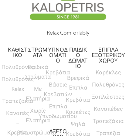
Relax Comfortably
ΚΑΘΙΣΤ
ΣΤΡΩΜ
ΥΠΝΟΔ
ΠΑΙΔΙΚ
ΕΠΙΠΛΑ
ΙΚΟ
ΑΤΑ
ΩΜΑΤΙ
Ο
ΕΞΩΤΕΡΙΚΟΥ
Ο
ΔΩΜΑΤ
ΧΩΡΟΥ
ΙΟ
Πολυθρόνες
Παιδικά
Κρεβάτια
Καρέκλες
Στρώματα
Βρεφικά
Πολυθρόνες
Βάσεις
Πολυθρόνες
Έπιπλα
Relax
Με
Κρεβατιών
Ξαπλώστρες
Ελατήρια
Κρεβάτια
Τραπεζάκια
Έπιπλα
Καναπέδες
Χωρίς
Κουκέτες
Καναπές
Υπνοδωματίου
Ελατήρια
Τραπεζάκια
–
Ψηλά
ΑΞΕΣΟ
Κρεβάτι
Ανωστρώματα
Τραπέζια
Κρεβάτια