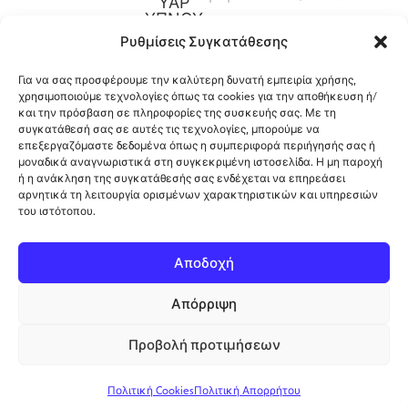
ΥΑΡ
ΥΠΝΟΥ
Καναπέδες
Κρεβάτια
Ρυθμίσεις Συγκατάθεσης
Παπλώματα
Μεσαίου
Για να σας προσφέρουμε την καλύτερη δυνατή εμπειρία χρήσης,
Ύψους
Μαξιλάρια
χρησιμοποιούμε τεχνολογίες όπως τα cookies για την αποθήκευση ή/
και την πρόσβαση σε πληροφορίες της συσκευής σας. Με τη
Γραφεία
Προστατευτικά
συγκατάθεσή σας σε αυτές τις τεχνολογίες, μπορούμε να
επεξεργαζόμαστε δεδομένα όπως η συμπεριφορά περιήγησής σας ή
Καλύμματα
μοναδικά αναγνωριστικά στη συγκεκριμένη ιστοσελίδα. Η μη παροχή
ή η ανάκληση της συγκατάθεσής σας ενδέχεται να επηρεάσει
αρνητικά τη λειτουργία ορισμένων χαρακτηριστικών και υπηρεσιών
του ιστότοπου.
12ο Χλμ. Ρόδου-Λίνδου, Φαληράκι, Ρόδος,
Αποδοχή
Ελλάδα
Απόρριψη
Πολιτική Cookies
Copyright 2026 ©
Προβολή προτιμήσεων
Πολιτική Απορρήτου
Kalopetris
. All rights
reserved.
Πολιτική Cookies
Πολιτική Απορρήτου