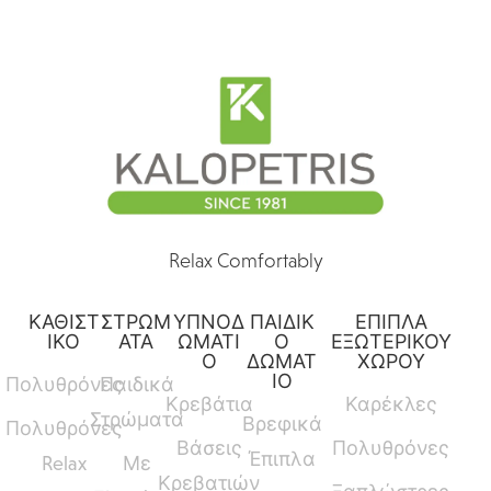
Relax Comfortably
ΚΑΘΙΣΤ
ΣΤΡΩΜ
ΥΠΝΟΔ
ΠΑΙΔΙΚ
ΕΠΙΠΛΑ
ΙΚΟ
ΑΤΑ
ΩΜΑΤΙ
Ο
ΕΞΩΤΕΡΙΚΟΥ
Ο
ΔΩΜΑΤ
ΧΩΡΟΥ
ΙΟ
Πολυθρόνες
Παιδικά
Κρεβάτια
Καρέκλες
Στρώματα
Βρεφικά
Πολυθρόνες
Βάσεις
Πολυθρόνες
Έπιπλα
Relax
Με
Κρεβατιών