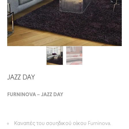
JAZZ DAY
FURNINOVA – JAZZ DAY
Καναπές του σουηδικού οίκου Furninova.