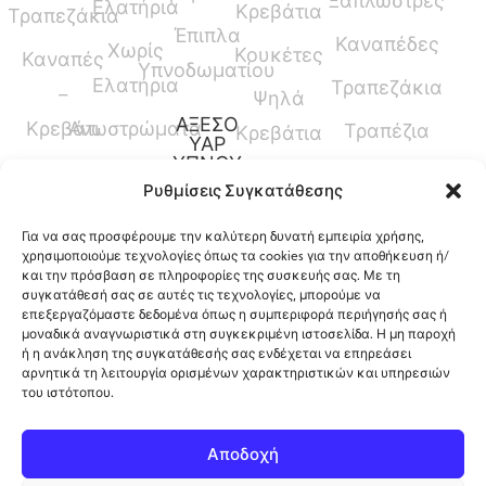
Ξαπλώστρες
Ελατήρια
Κρεβάτια
Τραπεζάκια
Έπιπλα
Καναπέδες
Χωρίς
Κουκέτες
Καναπές
Υπνοδωματίου
Ελατήρια
Τραπεζάκια
–
Ψηλά
ΑΞΕΣΟ
Κρεβάτι
Ανωστρώματα
Τραπέζια
Κρεβάτια
ΥΑΡ
ΥΠΝΟΥ
Καναπέδες
Κρεβάτια
Ρυθμίσεις Συγκατάθεσης
Παπλώματα
Μεσαίου
Για να σας προσφέρουμε την καλύτερη δυνατή εμπειρία χρήσης,
Ύψους
Μαξιλάρια
χρησιμοποιούμε τεχνολογίες όπως τα cookies για την αποθήκευση ή/
και την πρόσβαση σε πληροφορίες της συσκευής σας. Με τη
Γραφεία
Προστατευτικά
συγκατάθεσή σας σε αυτές τις τεχνολογίες, μπορούμε να
επεξεργαζόμαστε δεδομένα όπως η συμπεριφορά περιήγησής σας ή
Καλύμματα
μοναδικά αναγνωριστικά στη συγκεκριμένη ιστοσελίδα. Η μη παροχή
ή η ανάκληση της συγκατάθεσής σας ενδέχεται να επηρεάσει
αρνητικά τη λειτουργία ορισμένων χαρακτηριστικών και υπηρεσιών
του ιστότοπου.
12ο Χλμ. Ρόδου-Λίνδου, Φαληράκι, Ρόδος,
Αποδοχή
Ελλάδα