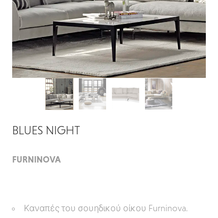
BLUES NIGHT
FURNINOVA
Καναπές του σουηδικού οίκου Furninova.