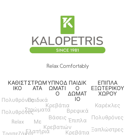
Relax Comfortably
ΚΑΘΙΣΤ
ΣΤΡΩΜ
ΥΠΝΟΔ
ΠΑΙΔΙΚ
ΕΠΙΠΛΑ
ΙΚΟ
ΑΤΑ
ΩΜΑΤΙ
Ο
ΕΞΩΤΕΡΙΚΟΥ
Ο
ΔΩΜΑΤ
ΧΩΡΟΥ
ΙΟ
Πολυθρόνες
Παιδικά
Κρεβάτια
Καρέκλες
Στρώματα
Βρεφικά
Πολυθρόνες
Βάσεις
Πολυθρόνες
Έπιπλα
Relax
Με
Κρεβατιών
Ξαπλώστρες
Ελατήρια
Κρεβάτια
Τραπεζάκια