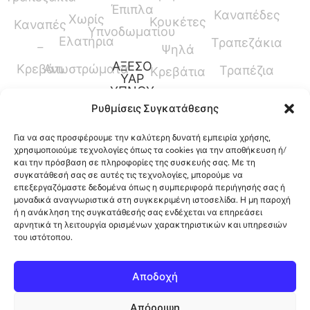
Έπιπλα
Καναπέδες
Χωρίς
Κουκέτες
Καναπές
Υπνοδωματίου
Ελατήρια
Τραπεζάκια
–
Ψηλά
ΑΞΕΣΟ
Κρεβάτι
Ανωστρώματα
Τραπέζια
Κρεβάτια
ΥΑΡ
ΥΠΝΟΥ
Καναπέδες
Κρεβάτια
Ρυθμίσεις Συγκατάθεσης
Παπλώματα
Μεσαίου
Για να σας προσφέρουμε την καλύτερη δυνατή εμπειρία χρήσης,
Ύψους
Μαξιλάρια
χρησιμοποιούμε τεχνολογίες όπως τα cookies για την αποθήκευση ή/
και την πρόσβαση σε πληροφορίες της συσκευής σας. Με τη
Γραφεία
Προστατευτικά
συγκατάθεσή σας σε αυτές τις τεχνολογίες, μπορούμε να
επεξεργαζόμαστε δεδομένα όπως η συμπεριφορά περιήγησής σας ή
Καλύμματα
μοναδικά αναγνωριστικά στη συγκεκριμένη ιστοσελίδα. Η μη παροχή
ή η ανάκληση της συγκατάθεσής σας ενδέχεται να επηρεάσει
αρνητικά τη λειτουργία ορισμένων χαρακτηριστικών και υπηρεσιών
του ιστότοπου.
12ο Χλμ. Ρόδου-Λίνδου, Φαληράκι, Ρόδος,
Αποδοχή
Ελλάδα
Απόρριψη