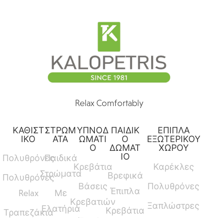
Relax Comfortably
ΚΑΘΙΣΤ
ΣΤΡΩΜ
ΥΠΝΟΔ
ΠΑΙΔΙΚ
ΕΠΙΠΛΑ
ΙΚΟ
ΑΤΑ
ΩΜΑΤΙ
Ο
ΕΞΩΤΕΡΙΚΟΥ
Ο
ΔΩΜΑΤ
ΧΩΡΟΥ
ΙΟ
Πολυθρόνες
Παιδικά
Κρεβάτια
Καρέκλες
Στρώματα
Βρεφικά
Πολυθρόνες
Βάσεις
Πολυθρόνες
Έπιπλα
Relax
Με
Κρεβατιών
Ξαπλώστρες
Ελατήρια
Κρεβάτια
Τραπεζάκια