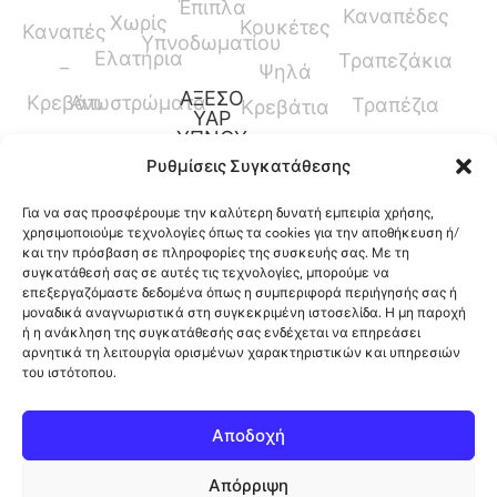
Έπιπλα
Καναπέδες
Χωρίς
Κουκέτες
Καναπές
Υπνοδωματίου
Ελατήρια
Τραπεζάκια
–
Ψηλά
ΑΞΕΣΟ
Κρεβάτι
Ανωστρώματα
Τραπέζια
Κρεβάτια
ΥΑΡ
ΥΠΝΟΥ
Καναπέδες
Κρεβάτια
Ρυθμίσεις Συγκατάθεσης
Παπλώματα
Μεσαίου
Για να σας προσφέρουμε την καλύτερη δυνατή εμπειρία χρήσης,
Ύψους
Μαξιλάρια
χρησιμοποιούμε τεχνολογίες όπως τα cookies για την αποθήκευση ή/
και την πρόσβαση σε πληροφορίες της συσκευής σας. Με τη
Γραφεία
Προστατευτικά
συγκατάθεσή σας σε αυτές τις τεχνολογίες, μπορούμε να
επεξεργαζόμαστε δεδομένα όπως η συμπεριφορά περιήγησής σας ή
Καλύμματα
μοναδικά αναγνωριστικά στη συγκεκριμένη ιστοσελίδα. Η μη παροχή
ή η ανάκληση της συγκατάθεσής σας ενδέχεται να επηρεάσει
αρνητικά τη λειτουργία ορισμένων χαρακτηριστικών και υπηρεσιών
του ιστότοπου.
12ο Χλμ. Ρόδου-Λίνδου, Φαληράκι, Ρόδος,
Αποδοχή
Ελλάδα
Απόρριψη