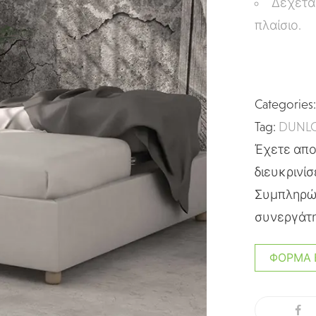
Δέχεται
πλαίσιο.
Categories
Tag:
DUNLO
Έχετε απορ
διευκρινίσ
Συμπληρώσ
συνεργάτη
ΦΌΡΜΑ 