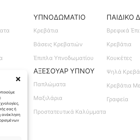
ΥΠΝΟΔΩΜΑΤΙΟ
ΠΑΙΔΙΚΟ 
ματα
Κρεβάτια
Βρεφικά Έπ
Βάσεις Κρεβατιών
Κρεβάτια
α
Έπιπλα Υπνοδωματίου
Κουκέτες
ΑΞΕΣΟΥΑΡ ΥΠΝΟΥ
Ψηλά Κρεβά
Παπλώματα
Κρεβάτια Μ
οποιούμε
Μαξιλάρια
ε
Γραφεία
χνολογίες,
ής σας ή
Προστατευτικά Καλύμματα
 η ανάκληση
 ορισμένων