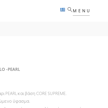
MENU
LO -PEARL
ρι PEARL και βάση CORE SUPREME.
μενο ύφασμα.