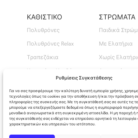
ΚΑΘΙΣΤΙΚΟ
ΣΤΡΩΜΑΤΑ
Πολυθρόνες
Παιδικά Στρώ
Πολυθρόνες Relax
Με Ελατήρια
Τραπεζάκια
Χωρίς Ελατήρι
Καναπές – Κρεβάτι
Ανωστρώματα
Ρυθμίσεις Συγκατάθεσης
Καναπέδες
Για να σας προσφέρουμε την καλύτερη δυνατή εμπειρία χρήσης, χρησιμ
τεχνολογίες όπως τα cookies για την αποθήκευση ή/και την πρόσβαση σ
πληροφορίες της συσκευής σας. Με τη συγκατάθεσή σας σε αυτές τις τε
μπορούμε να επεξεργαζόμαστε δεδομένα όπως η συμπεριφορά περιήγησ
μοναδικά αναγνωριστικά στη συγκεκριμένη ιστοσελίδα. Η μη παροχή ή
της συγκατάθεσής σας ενδέχεται να επηρεάσει αρνητικά τη λειτουργία
χαρακτηριστικών και υπηρεσιών του ιστότοπου.