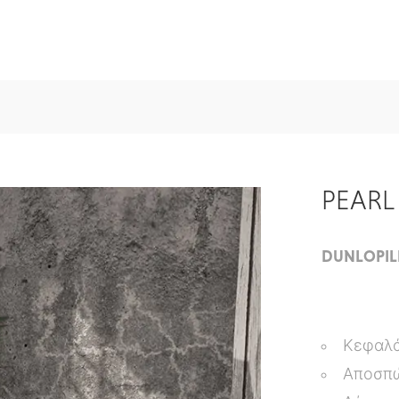
PEARL
DUNLOPIL
Κεφαλά
Αποσπώ