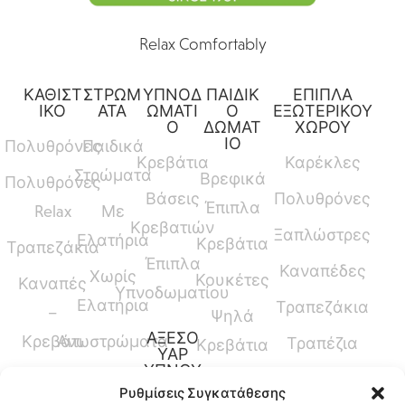
Relax Comfortably
ΚΑΘΙΣΤ
ΣΤΡΩΜ
ΥΠΝΟΔ
ΠΑΙΔΙΚ
ΕΠΙΠΛΑ
ΙΚΟ
ΑΤΑ
ΩΜΑΤΙ
Ο
ΕΞΩΤΕΡΙΚΟΥ
Ο
ΔΩΜΑΤ
ΧΩΡΟΥ
ΙΟ
Πολυθρόνες
Παιδικά
Κρεβάτια
Καρέκλες
Στρώματα
Βρεφικά
Πολυθρόνες
Βάσεις
Πολυθρόνες
Έπιπλα
Relax
Με
Κρεβατιών
Ξαπλώστρες
Ελατήρια
Κρεβάτια
Τραπεζάκια
Έπιπλα
Καναπέδες
Χωρίς
Κουκέτες
Καναπές
Υπνοδωματίου
Ελατήρια
Τραπεζάκια
–
Ψηλά
ΑΞΕΣΟ
Κρεβάτι
Ανωστρώματα
Τραπέζια
Κρεβάτια
ΥΑΡ
ΥΠΝΟΥ
Καναπέδες
Κρεβάτια
Ρυθμίσεις Συγκατάθεσης