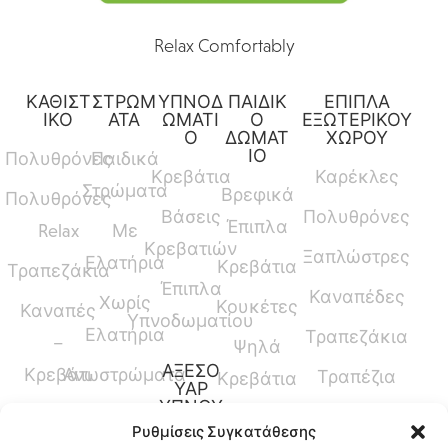
Relax Comfortably
ΚΑΘΙΣΤ
ΣΤΡΩΜ
ΥΠΝΟΔ
ΠΑΙΔΙΚ
ΕΠΙΠΛΑ
ΙΚΟ
ΑΤΑ
ΩΜΑΤΙ
Ο
ΕΞΩΤΕΡΙΚΟΥ
Ο
ΔΩΜΑΤ
ΧΩΡΟΥ
ΙΟ
Πολυθρόνες
Παιδικά
Κρεβάτια
Καρέκλες
Στρώματα
Βρεφικά
Πολυθρόνες
Βάσεις
Πολυθρόνες
Έπιπλα
Relax
Με
Κρεβατιών
Ξαπλώστρες
Ελατήρια
Κρεβάτια
Τραπεζάκια
Έπιπλα
Καναπέδες
Χωρίς
Κουκέτες
Καναπές
Υπνοδωματίου
Ελατήρια
Τραπεζάκια
–
Ψηλά
ΑΞΕΣΟ
Κρεβάτι
Ανωστρώματα
Τραπέζια
Κρεβάτια
ΥΑΡ
ΥΠΝΟΥ
Καναπέδες
Κρεβάτια
Ρυθμίσεις Συγκατάθεσης
Παπλώματα