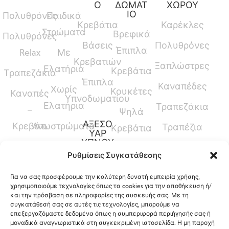
Ο
ΔΩΜΑΤ
ΧΩΡΟΥ
ΙΟ
Πολυθρόνες
Παιδικά
Κρεβάτια
Καρέκλες
Στρώματα
Βρεφικά
Πολυθρόνες
Βάσεις
Πολυθρόνες
Έπιπλα
Relax
Με
Κρεβατιών
Ξαπλώστρες
Ελατήρια
Κρεβάτια
Τραπεζάκια
Έπιπλα
Καναπέδες
Χωρίς
Κουκέτες
Καναπές
Υπνοδωματίου
Ελατήρια
Τραπεζάκια
–
Ψηλά
ΑΞΕΣΟ
Κρεβάτι
Ανωστρώματα
Τραπέζια
Κρεβάτια
ΥΑΡ
ΥΠΝΟΥ
Καναπέδες
Κρεβάτια
Ρυθμίσεις Συγκατάθεσης
Παπλώματα
Μεσαίου
Για να σας προσφέρουμε την καλύτερη δυνατή εμπειρία χρήσης,
Ύψους
Μαξιλάρια
χρησιμοποιούμε τεχνολογίες όπως τα cookies για την αποθήκευση ή/
και την πρόσβαση σε πληροφορίες της συσκευής σας. Με τη
Γραφεία
Προστατευτικά
συγκατάθεσή σας σε αυτές τις τεχνολογίες, μπορούμε να
επεξεργαζόμαστε δεδομένα όπως η συμπεριφορά περιήγησής σας ή
Καλύμματα
μοναδικά αναγνωριστικά στη συγκεκριμένη ιστοσελίδα. Η μη παροχή