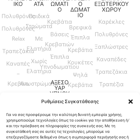
ΙΚΟ
ΑΤΑ
ΩΜΑΤΙ
Ο
ΕΞΩΤΕΡΙΚΟΥ
Ο
ΔΩΜΑΤ
ΧΩΡΟΥ
ΙΟ
Πολυθρόνες
Παιδικά
Κρεβάτια
Καρέκλες
Στρώματα
Βρεφικά
Πολυθρόνες
Βάσεις
Πολυθρόνες
Έπιπλα
Relax
Με
Κρεβατιών
Ξαπλώστρες
Ελατήρια
Κρεβάτια
Τραπεζάκια
Έπιπλα
Καναπέδες
Χωρίς
Κουκέτες
Καναπές
Υπνοδωματίου
Ελατήρια
Τραπεζάκια
–
Ψηλά
ΑΞΕΣΟ
Κρεβάτι
Ανωστρώματα
Τραπέζια
Κρεβάτια
ΥΑΡ
ΥΠΝΟΥ
Καναπέδες
Κρεβάτια
Ρυθμίσεις Συγκατάθεσης
Παπλώματα
Μεσαίου
Για να σας προσφέρουμε την καλύτερη δυνατή εμπειρία χρήσης,
Ύψους
Μαξιλάρια
χρησιμοποιούμε τεχνολογίες όπως τα cookies για την αποθήκευση ή/
και την πρόσβαση σε πληροφορίες της συσκευής σας. Με τη
Γραφεία
Προστατευτικά
συγκατάθεσή σας σε αυτές τις τεχνολογίες, μπορούμε να
επεξεργαζόμαστε δεδομένα όπως η συμπεριφορά περιήγησής σας ή